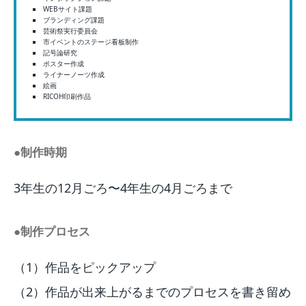
WEBサイト課題
ブランディング課題
芸術祭実行委員会
市イベントのステージ看板制作
記号論研究
ポスター作成
ライナーノーツ作成
絵画
RICOH印刷作品
●制作時期
3年生の12月ごろ〜4年生の4月ごろまで
●制作プロセス
（1）作品をピックアップ
（2）作品が出来上がるまでのプロセスを書き留め