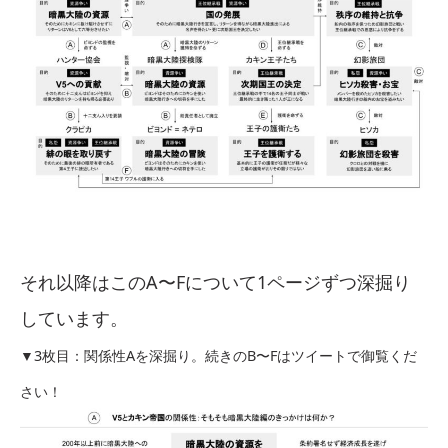
それ以降はこのA〜Fについて1ページずつ深掘り
しています。
▼3枚目：関係性Aを深掘り。続きのB〜Fはツイートで御覧くだ
さい！