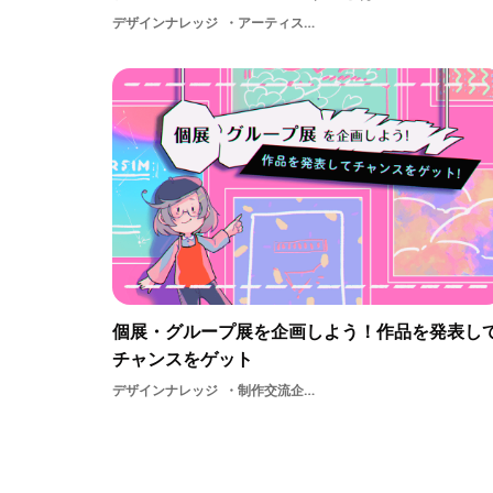
デザインナレッジ
アーティストスキルAI（人工知能）国際アイデアテクノロジーサービス大学アウトプットデザインクリエイティブグラフィックデザイナー大学生アナログデジタルWEBアプリケーションUIビジネスはたらくビビビットグラフィックデザインデザインプレゼンテーショングラフィッククリエイティブ・コモンズ地域プログラミングイラストレータークリエイティブアドバイザー就活フロントエンドクリエイティブディレクターアートユーザー体験DESIGNゲームスキルWebデザイナー世界ITサービスー人工知能交流
個展・グループ展を企画しよう！作品を発表し
チャンスをゲット
デザインナレッジ
制作交流企画展示ギャラリー展示企画アート