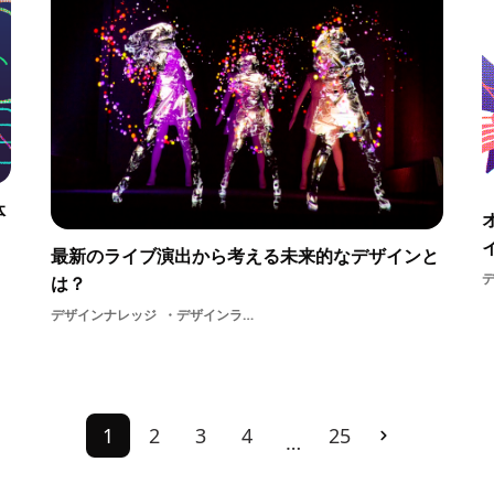
体
最新のライブ演出から考える未来的なデザインと
は？
デザインナレッジ
デザインライブテクノロジー演出舞台音楽映像
1
2
3
4
25
…